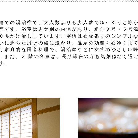
建ての湯治宿で、大人数よりも少人数でゆっくりと静
宿です。浴室は男女別の内湯があり、組合３号・５号
０％かけ流ししています。浴槽は石板張りのシンプル
いに満ちた肘折の湯に浸かり、温泉の効能を心ゆくま
は家庭的な田舎料理で、湯治客などに女将のやさしい
。また、２ 階の客室は、長期滞在の方も気兼ねなく過
す。