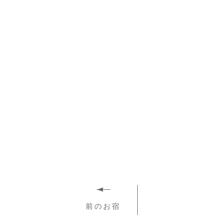
収容
駐
アク
電話
前のお宿