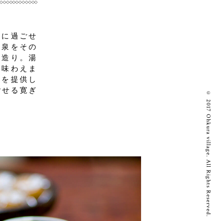
かに過ごせ
源泉をその
な造り。湯
で味わえま
味を提供し
ごせる寛ぎ
© 2017 Ohkura village. All Rights Reserved.