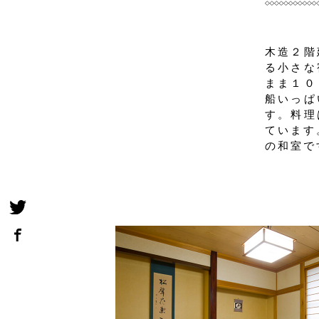
木造２階
る小さな
まま１０
船いっぱ
す。料理
ています
の和室で