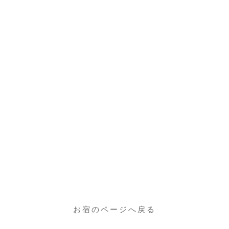
人数
12名
車場
4台
セス
大蔵村大字南山471
番号
0233-76-2205
お宿のページへ戻る